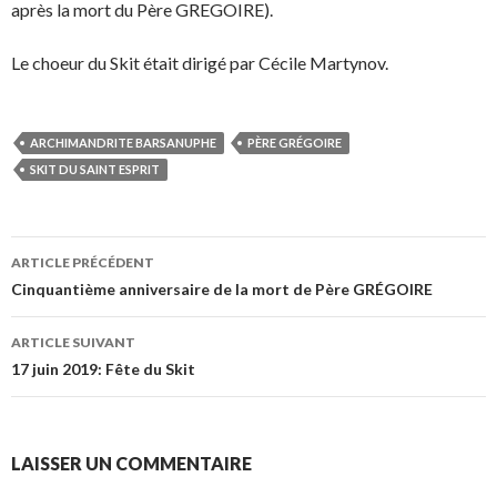
après la mort du Père GREGOIRE).
Le choeur du Skit était dirigé par Cécile Martynov.
ARCHIMANDRITE BARSANUPHE
PÈRE GRÉGOIRE
SKIT DU SAINT ESPRIT
Navigation
ARTICLE PRÉCÉDENT
des
Cinquantième anniversaire de la mort de Père GRÉGOIRE
articles
ARTICLE SUIVANT
17 juin 2019: Fête du Skit
LAISSER UN COMMENTAIRE