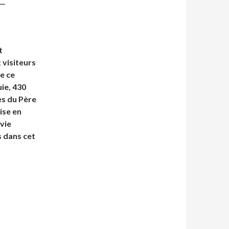
t
 visiteurs
e ce
ie, 430
es du Père
ise en
vie
s dans cet