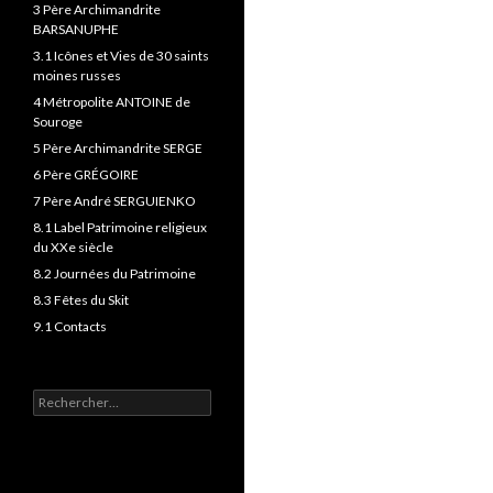
3 Père Archimandrite
BARSANUPHE
3.1 Icônes et Vies de 30 saints
moines russes
4 Métropolite ANTOINE de
Souroge
5 Père Archimandrite SERGE
6 Père GRÉGOIRE
7 Père André SERGUIENKO
8.1 Label Patrimoine religieux
du XXe siècle
8.2 Journées du Patrimoine
8.3 Fêtes du Skit
9.1 Contacts
Rechercher :