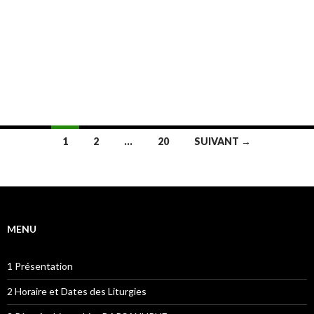
Navigation
1
2
…
20
SUIVANT →
des
articles
MENU
1 Présentation
2 Horaire et Dates des Liturgies