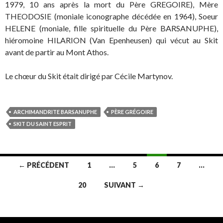
1979, 10 ans après la mort du Père GREGOIRE), Mère
THEODOSIE (moniale iconographe décédée en 1964), Soeur
HELENE (moniale, fille spirituelle du Père BARSANUPHE),
hiéromoine HILARION (Van Epenheusen) qui vécut au Skit
avant de partir au Mont Athos.
Le chœur du Skit était dirigé par Cécile Martynov.
ARCHIMANDRITE BARSANUPHE
PÈRE GRÉGOIRE
SKIT DU SAINT ESPRIT
Navigation
← PRÉCÉDENT
1
…
5
6
7
…
des
20
SUIVANT →
articles