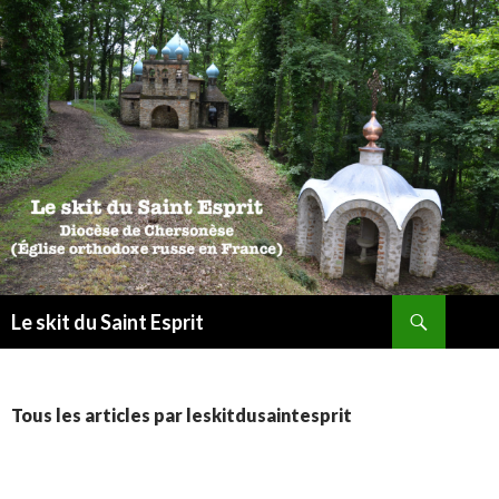
Recherche
Le skit du Saint Esprit
ALLER
AU
CONTENU
Tous les articles par leskitdusaintesprit