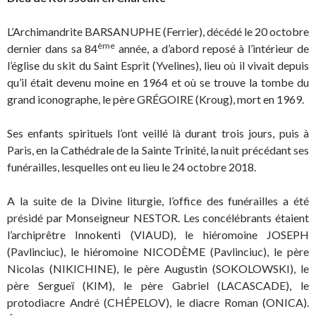
L’Archimandrite BARSANUPHE (Ferrier), décédé le 20 octobre
ème
dernier dans sa 84
année, a d’abord reposé à l’intérieur de
l’église du skit du Saint Esprit (Yvelines), lieu où il vivait depuis
qu’il était devenu moine en 1964 et où se trouve la tombe du
grand iconographe, le père GRÉGOIRE (Kroug), mort en 1969.
Ses enfants spirituels l’ont veillé là durant trois jours, puis à
Paris, en la Cathédrale de la Sainte Trinité, la nuit précédant ses
funérailles, lesquelles ont eu lieu le 24 octobre 2018.
A la suite de la Divine liturgie, l’office des funérailles a été
présidé par Monseigneur NESTOR. Les concélébrants étaient
l’archiprêtre Innokenti (VIAUD), le hiéromoine JOSEPH
(Pavlinciuc), le hiéromoine NICODÈME (Pavlinciuc), le père
Nicolas (NIKICHINE), le père Augustin (SOKOLOWSKI), le
père Sergueï (KIM), le père Gabriel (LACASCADE), le
protodiacre André (CHÉPELOV), le diacre Roman (ONICA).